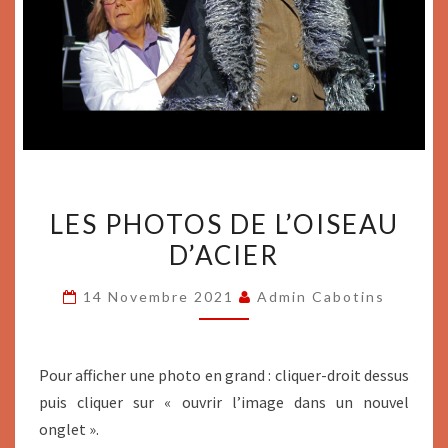
LES
LES PHOTOS DE L’OISEAU
PHOTOS
D’ACIER
DE
L’OISEAU
14 Novembre 2021
Admin Cabotins
D’ACIER
Pour afficher une photo en grand : cliquer-droit dessus
puis cliquer sur « ouvrir l’image dans un nouvel
onglet ».