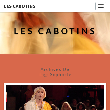
LES CABOTINS
Togg
navig
LES CABOTINS
Archives De
Tag:
Sophocle