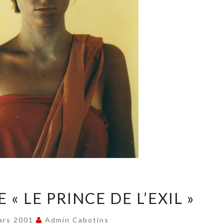
LES
 « LE PRINCE DE L’EXIL »
PHOTOS
DE
ars 2001
Admin Cabotins