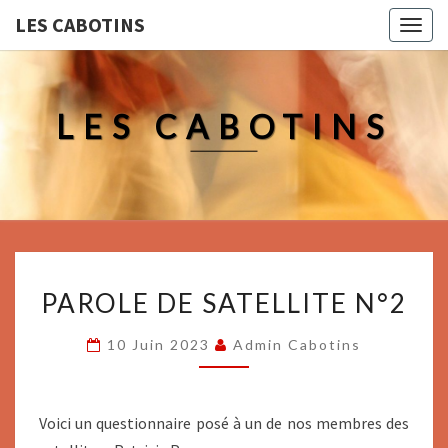
LES CABOTINS
Togg
navig
LES CABOTINS
PAROLE
PAROLE DE SATELLITE N°2
DE
SATELLITE
10 Juin 2023
Admin Cabotins
N°2
Voici un questionnaire posé à un de nos membres des